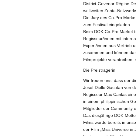
District-Govenor Régine De
weltweiten Zonta-Netzwerk
Die Jury des Co-Pro Market
zum Festival eingeladen.
Beim DOK-Co-Pro Market tr
Regisseur/innen mit intern
Expert/innen aus Vertrieb 
zusammen und können damit 
Filmprojekte vorantreiben, 
Die Preisträgerin
Wir freuen uns, dass der d
Josef Dielle Gacutan von d
Regisseur Max Canlas eine
in einem philippinischen G
Mitglieder der Community ei
Das diesjährige DOK-Motto 
Films wurde bereits in unse
der Film „Miss Universe in Ja