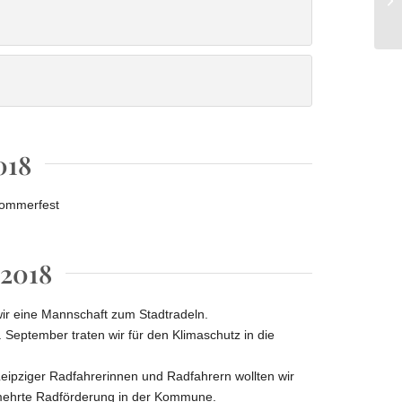
 an unsere Schatzmeisterin
ubmitglied Jana Rohmer wird herzlich
willkommen geheißen
018
Sommerfest
2018
wir eine Mannschaft zum Stadtradeln.
 September traten wir für den Klimaschutz in die
eipziger Radfahrerinnen und Radfahrern wollten wir
rmehrte Radförderung in der Kommune.