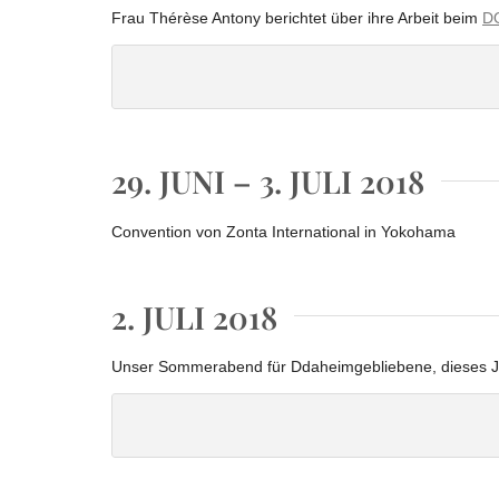
Frau Thérèse Antony berichtet über ihre Arbeit beim
DO
Bericht über das DOK Fes
29. JUNI – 3. JULI 2018
Convention von Zonta International in Yokohama
2. JULI 2018
Unser Sommerabend für Ddaheimgebliebene, dieses Ja
Sommerabend in der BarC