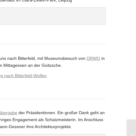
uenlauf im Clara-Zetkin-Park, Leipzig
erinnen vom Zonta Club Leipzig Elster
uch -Moderator – und Dr. Detlev Günz –
Geschäftsführer des Vereins BSV AOK
Leipzig e.V.
te uns nach Bitterfeld, mit Museumsbesuch von
ORWO
in
 Mittagessen an der Goitzsche.
g nach Bitterfeld-Wolfen
sübergabe
der Präsidentinnen. Ein großer Dank geht an
jähriges Engagement als Schatzmeisterin. Im Anschluss
ann-Gessner ihre Architekturprojekte.