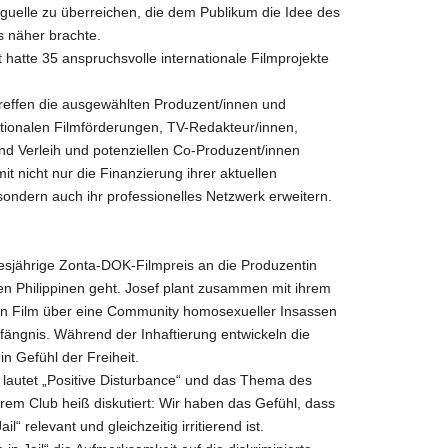
guelle zu überreichen, die dem Publikum die Idee des
s näher brachte.
 hatte 35 anspruchsvolle internationale Filmprojekte
effen die ausgewählten Produzent/innen und
ationalen Filmförderungen, TV-Redakteur/innen,
und Verleih und potenziellen Co-Produzent/innen
nicht nur die Finanzierung ihrer aktuellen
sondern auch ihr professionelles Netzwerk erweitern.
iesjährige Zonta-DOK-Filmpreis an die Produzentin
en Philippinen geht. Josef plant zusammen mit ihrem
n Film über eine Community homosexueller Insassen
efängnis. Während der Inhaftierung entwickeln die
n Gefühl der Freiheit.
lautet „Positive Disturbance“ und das Thema des
rem Club heiß diskutiert: Wir haben das Gefühl, dass
il“ relevant und gleichzeitig irritierend ist.