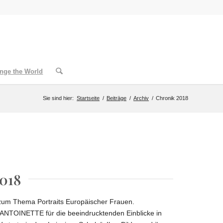
nge the World
Sie sind hier:
Startseite
/
Beiträge
/
Archiv
/
Chronik 2018
018
um Thema Portraits Europäischer Frauen.
 ANTOINETTE für die beeindrucktenden Einblicke in