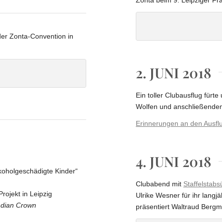
Zonta beim 9. Leipziger Fra
Unsere Teilnehm
mit Roman Knobla
der Zonta-Convention in
Präsident und 
2. JUNI 2018
Ein toller Clubausflug für
Wolfen und anschließendem
Erinnerungen an den Ausflu
4. JUNI 2018
lkoholgeschädigte Kinder“
Clubabend mit
Staffelstab
rojekt in Leipzig
Ulrike Wesner für ihr lang
ndian Crown
präsentiert Waltraud Bergm