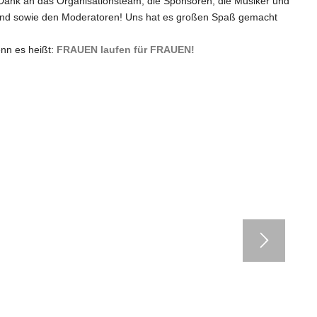
n Dank an das Organisationsteam, die Sponsoren, die Musiker und
rand sowie den Moderatoren! Uns hat es großen Spaß gemacht
enn es heißt:
FRAUEN laufen für FRAUEN!
penbild mit … Roman Knoblauch!