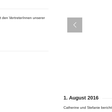
t den VertreterInnen unserer
ium
ßchen
alischer Begleitung
and vorbei.
1. August 2016
Catherine und Stefanie bericht