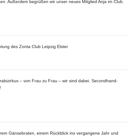
en. Außerdem begrüßen wir unser neues Mitglied Anja im Club.
ZC Verden) Päsidentin Zonta International
lung des Zonta Club Leipzig Elster
abizirkus – von Frau zu Frau – wir sind dabei. Secondhand-
!
econd-Hand Mode beim Ladyfashion Flohmarkt
kerem Gänsebraten, einem Rückblick ins vergangene Jahr und