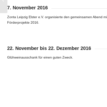
7. November 2016
Zonta Leipzig Elster e.V. organisierte den gemeinsamen Abend mi
Förderprojekte 2016.
TSA Chapter Ostwald-Gymnas
22. November bis 22. Dezember 2016
Glühweinausschank für einen guten Zweck.
Unser Glühweinstand im Salzgä
Ho,ho,ho … der Weihnachtsmann zieht mit musik
der Bergmänner an unserem Glühweinst