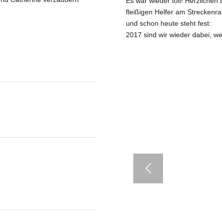
Es war wieder toll! Herzliche
fleißigen Helfer am Strecken
und schon heute steht fest:
2017 sind wir wieder dabei, w
Grup