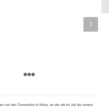
1
2
3
4
en von der Convention in Nizza, an der sie im Juli als unsere