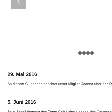
1
2
3
29. Mai 2016
An diesem Clubabend berichtet unser Mitglied Joanna über das D
5. Juni 2016
Beim Benefizkonzert des Zonta Club Leipzig haben sich Corinna 