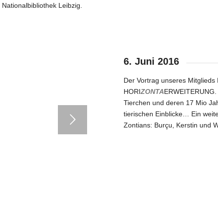
ationalbibliothek Leibzig.
6. Juni 2016
Der Vortrag unseres Mitglieds
HORI
ZONTA
ERWEITERUNG. Mit
Tierchen und deren 17 Mio Jah
tierischen Einblicke… Ein wei
Zontians: Burçu, Kerstin und 
3