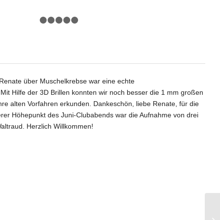
1
2
3
4
5
6
 Renate über Muschelkrebse war eine echte
 Hilfe der 3D Brillen konnten wir noch besser die 1 mm großen
re alten Vorfahren erkunden. Dankeschön, liebe Renate, für die
terer Höhepunkt des Juni-Clubabends war die Aufnahme von drei
Waltraud. Herzlich Willkommen!